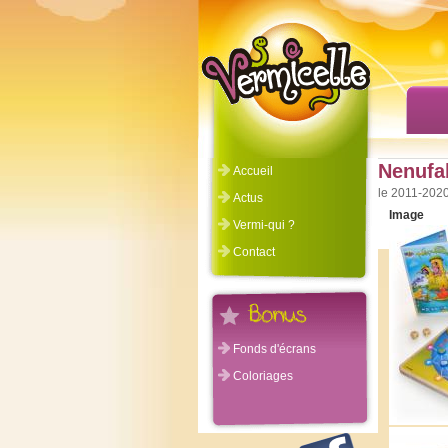
Nenufa
Accueil
©Vermicelle 2011-2020
Actus
Image
Vermi-qui ?
Contact
Fonds d'écrans
Coloriages