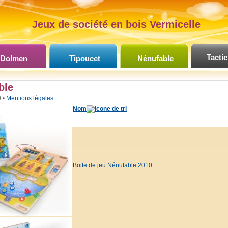
Jeux de société en bois Vermicelle
Tactic
Dolmen
Tipoucet
Nénufable
ble
 •
Mentions légales
Nom
Boite de jeu Nénufable 2010