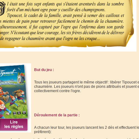
But du jeu :
Tous les joueurs partagent le même objectif : libérer Tipoucet e
chaumière. Les joueurs n'ont pas de pions attribués et jouent 
collectivement contre l'ogre.
Déroulement de la partie :
A chacun leur tour, les joueurs lancent les 2 dés et effectuent l
préfèrent):