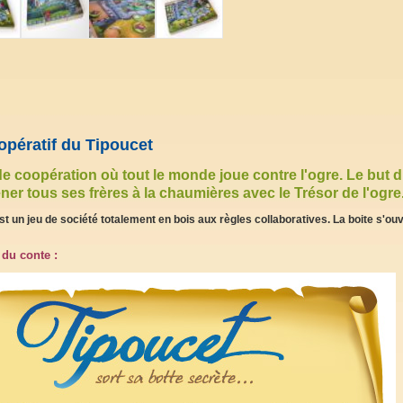
opératif du Tipoucet
e coopération où tout le monde joue contre l'ogre. Le but du
er tous ses frères à la chaumières avec le Trésor de l'ogre
st un jeu de société totalement en bois aux règles collaboratives. La boite s'ou
 du conte :