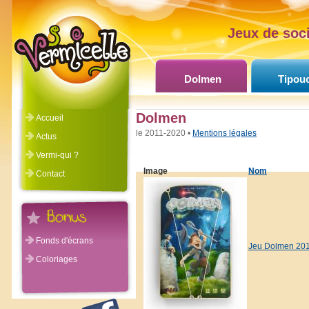
Jeux de soci
Dolmen
Tipou
Dolmen
Accueil
©Vermicelle 2011-2020 •
Mentions légales
Actus
Vermi-qui ?
Image
Nom
Contact
Fonds d'écrans
Jeu Dolmen 20
Coloriages