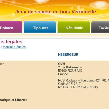
Jeux de société en bois Vermicelle
Tactic
Dolmen
Tipoucet
Nénufable
ns légales
 •
Mentions légales
HEBERGEUR
OVH
bert
2 rue Kellermann
59100 ROUBAIX
France
RCS Roubaix – Tourcoing 424 761 
Code APE 721Z
N° TVA : FR 22 424 761 419
matique et Libertés