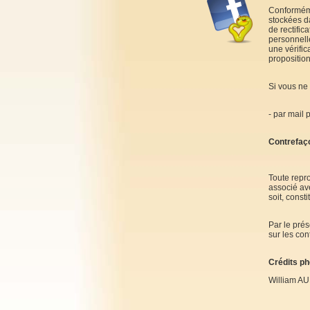
Conforméme
stockées da
de rectific
personnell
une vérific
proposition
Si vous ne 
- par mail 
Contrefaç
Toute repro
associé ave
soit, const
Par le prés
sur les con
Crédits ph
William A