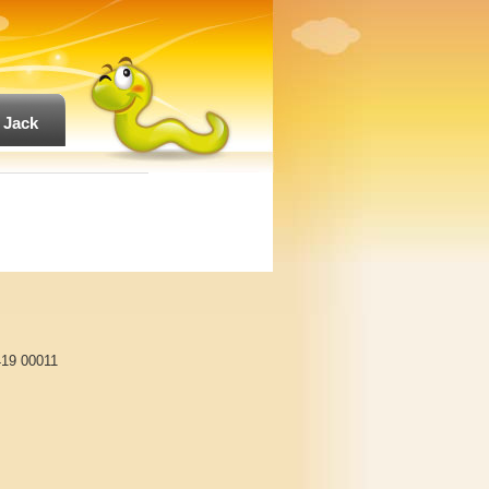
 Jack
419 00011