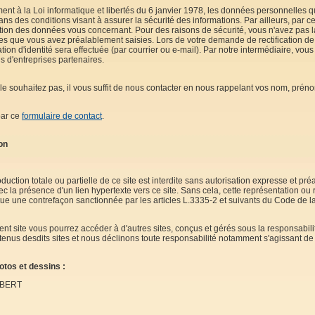
nt à la Loi informatique et libertés du 6 janvier 1978, les données personnelles 
ns des conditions visant à assurer la sécurité des informations. Par ailleurs, par cet
ation des données vous concernant. Pour des raisons de sécurité, vous n'avez pas la 
es que vous avez préalablement saisies. Lors de votre demande de rectification de
ation d'identité sera effectuée (par courrier ou e-mail). Par notre intermédiaire, v
s d'entreprises partenaires.
le souhaitez pas, il vous suffit de nous contacter en nous rappelant vos nom, préno
par ce
formulaire de contact
.
on
duction totale ou partielle de ce site est interdite sans autorisation expresse et pré
c la présence d'un lien hypertexte vers ce site. Sans cela, cette représentation o
itue une contrefaçon sanctionnée par les articles L.3335-2 et suivants du Code de la 
ent site vous pourrez accéder à d'autres sites, conçus et gérés sous la responsabil
tenus desdits sites et nous déclinons toute responsabilité notamment s'agissant de
otos et dessins :
UBERT