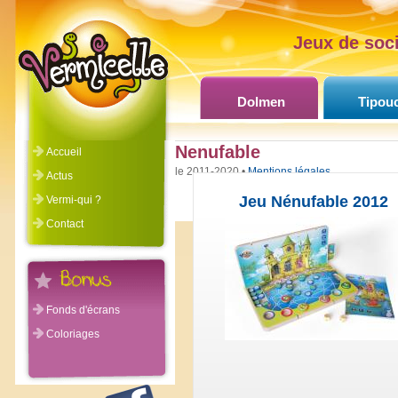
Jeux de soci
Dolmen
Tipou
Nenufable
Accueil
©Vermicelle 2011-2020 •
Mentions légales
Actus
Jeu Nénufable 2012
Vermi-qui ?
Contact
Fonds d'écrans
Coloriages