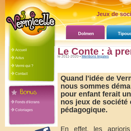
Jeux de soci
Dolmen
Tipou
Le Conte : à pr
Accueil
©Vermicelle 2011-2020 •
Mentions légales
Actus
Vermi-qui ?
Contact
Quand l'idée de Verm
nous sommes démand
pour enfant ferait un
nos jeux de société 
Fonds d'écrans
pédagogique.
Coloriages
En effet, les aprior