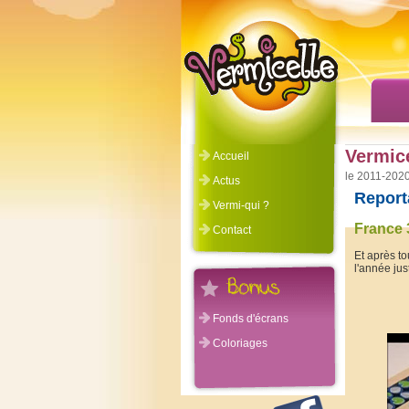
Vermice
Accueil
©Vermicelle 2011-2020
Actus
Report
Vermi-qui ?
France 
Contact
Et après to
l'année jus
Fonds d'écrans
Coloriages