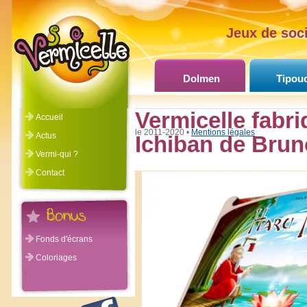
Jeux de soci
Dolmen
Tipou
Vermicelle fabri
Accueil
©Vermicelle 2011-2020 •
Mentions légales
Actus
Ichiban de Brun
Vermi-qui ?
Contact
Fonds d'écrans
Coloriages