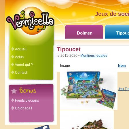
Jeux de soci
Dolmen
Tipou
Tipoucet
Accueil
©Vermicelle 2011-2020 •
Mentions légales
Actus
Vermi-qui ?
Image
Nom
Contact
Jeu Ti
Fonds d'écrans
Coloriages