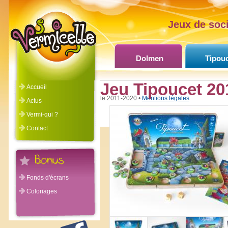
Jeux de soci
Dolmen
Tipou
Jeu Tipoucet 20
Accueil
©Vermicelle 2011-2020 •
Mentions légales
Actus
Vermi-qui ?
Contact
Fonds d'écrans
Coloriages