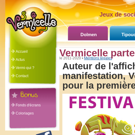
Jeux de soci
Dolmen
Tipou
Vermicelle parte
Accueil
©Vermicelle 2011-2020 •
Mentions légales
Actus
Auteur de l'affic
Vermi-qui ?
manifestation, 
Contact
pour la première
Fonds d'écrans
Coloriages